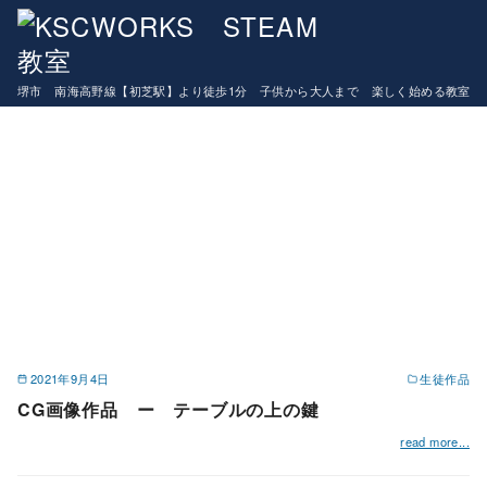
コ
マインクラフトコース９月開講！！生徒募集中
ン
生徒作品
テ
堺市 南海高野線【初芝駅】より徒歩1分 子供から大人まで 楽しく始める教室
ン
ツ
へ
移
動
2021年9月4日
生徒作品
CG画像作品 ー テーブルの上の鍵
read more...