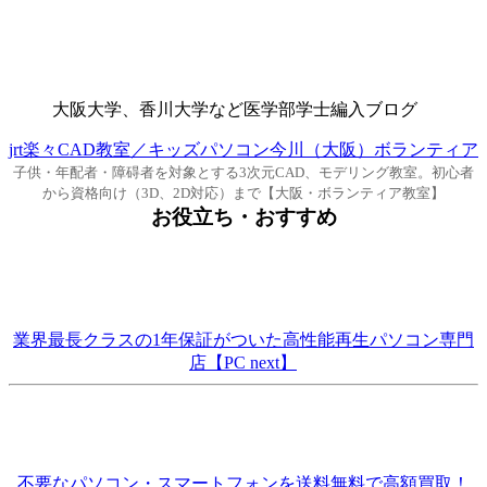
大阪大学、香川大学など医学部学士編入ブログ
jrt楽々CAD教室／キッズパソコン今川（大阪）ボランティア
子供・年配者・障碍者を対象とする3次元CAD、モデリング教室。初心者
から資格向け（3D、2D対応）まで【大阪・ボランティア教室】
お役立ち・おすすめ
業界最長クラスの1年保証がついた高性能再生パソコン専門
店【PC next】
不要なパソコン・スマートフォンを送料無料で高額買取！