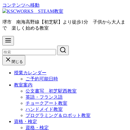
コンテンツへ移動
堺市 南海高野線【初芝駅】より徒歩1分 子供から大人ま
で 楽しく始める教室
閉じる
授業カレンダー
ご予約可能日時
教室案内
公文書写 初芝駅西教室
英語・フランス語
チョークアート教室
ハンドメイド教室
プログラミング＆ロボット教室
資格・検定
資格・検定