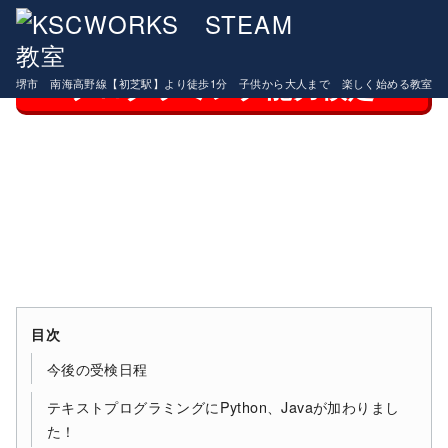
コ
マインクラフトコース９月開講！！生徒募集中
ン
テ
プログラミング能力検定
堺市 南海高野線【初芝駅】より徒歩1分 子供から大人まで 楽しく始める教室
ン
ツ
へ
移
動
目次
今後の受検日程
テキストプログラミングにPython、Javaが加わりまし
た！