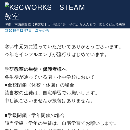
コ
マインクラフトコース９月開講！！生徒募集中
ン
インフルエンザの対応について
テ
堺市 南海高野線【初芝駅】より徒歩1分 子供から大人まで 楽しく始める教室
ン
2019年12月7日
その他
ツ
へ
寒い中元気に通っていただいてありがとうございます。
移
今年もインフルエンザが流行りはじめています。
動
学研教室の生徒・保護者様へ
各生徒が通っている園・小中学校において
■全校閉鎖（休校・休園）の場合
該当校の生徒は、自宅学習でお願いします。
申し訳ございませんが振替はありません。
■学級閉鎖・学年閉鎖の場合
該当学級・学年の生徒は、自宅学習でお願いします。