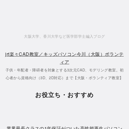
大阪大学、香川大学など医学部学士編入ブログ
jrt楽々CAD教室／キッズパソコン今川（大阪）ボランテ
ィア
子供・年配者・障碍者を対象とする3次元CAD、モデリング教室。初
心者から資格向け（3D、2D対応）まで【大阪・ボランティア教室】
お役立ち・おすすめ
業界最長クラスの1年保証がついた高性能再生パソコン