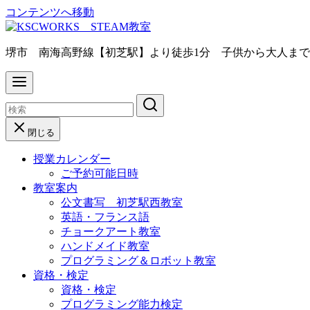
コンテンツへ移動
堺市 南海高野線【初芝駅】より徒歩1分 子供から大人ま
閉じる
授業カレンダー
ご予約可能日時
教室案内
公文書写 初芝駅西教室
英語・フランス語
チョークアート教室
ハンドメイド教室
プログラミング＆ロボット教室
資格・検定
資格・検定
プログラミング能力検定