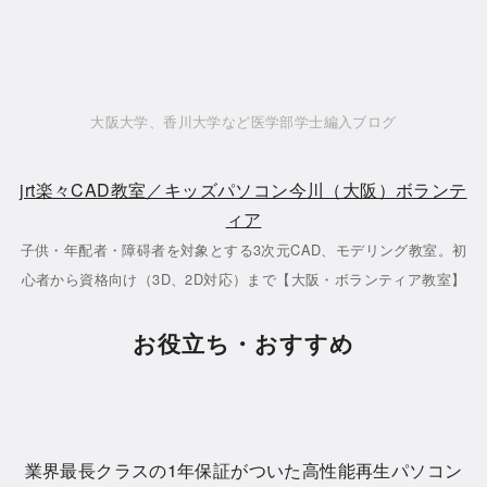
大阪大学、香川大学など医学部学士編入ブログ
jrt楽々CAD教室／キッズパソコン今川（大阪）ボランテ
ィア
子供・年配者・障碍者を対象とする3次元CAD、モデリング教室。初
心者から資格向け（3D、2D対応）まで【大阪・ボランティア教室】
お役立ち・おすすめ
業界最長クラスの1年保証がついた高性能再生パソコン