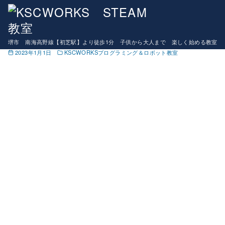
コ
マインクラフトコース９月開講！！生徒募集中
ン
新年のご挨拶
テ
堺市 南海高野線【初芝駅】より徒歩1分 子供から大人まで 楽しく始める教室
ン
2023年1月1日
KSCWORKSプログラミング＆ロボット教室
ツ
へ
移
動