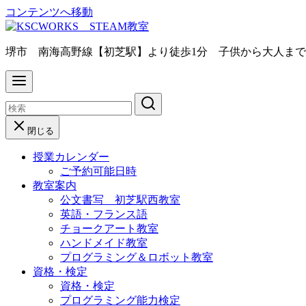
コンテンツへ移動
堺市 南海高野線【初芝駅】より徒歩1分 子供から大人ま
閉じる
授業カレンダー
ご予約可能日時
教室案内
公文書写 初芝駅西教室
英語・フランス語
チョークアート教室
ハンドメイド教室
プログラミング＆ロボット教室
資格・検定
資格・検定
プログラミング能力検定