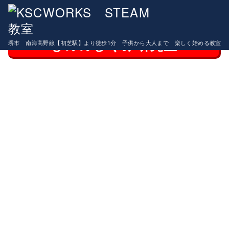
コ
マインクラフトコース９月開講！！生徒募集中
ン
テ
もののしくみ研究室
堺市 南海高野線【初芝駅】より徒歩1分 子供から大人まで 楽しく始める教室
ン
ツ
へ
移
動