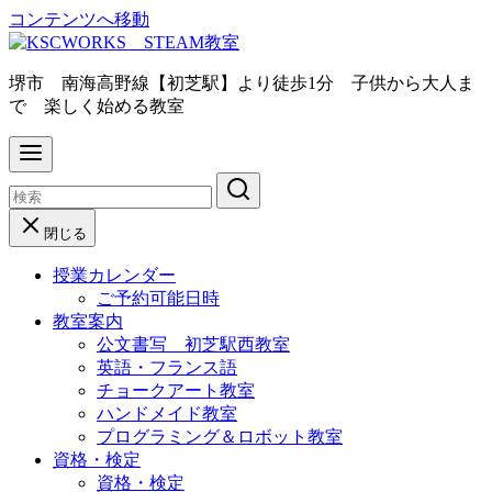
コンテンツへ移動
堺市 南海高野線【初芝駅】より徒歩1分 子供から大人ま
で 楽しく始める教室
閉じる
授業カレンダー
ご予約可能日時
教室案内
公文書写 初芝駅西教室
英語・フランス語
チョークアート教室
ハンドメイド教室
プログラミング＆ロボット教室
資格・検定
資格・検定