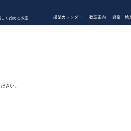
マインクラフトコース９月開講！！生徒募集中
授業カレンダー
教室案内
資格・検
楽しく始める教室
ください。