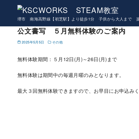
コ
ン
堺市 南海高野線【初芝駅】より徒歩1分 子供から大人まで 
テ
ン
公文書写 ５月無料体験のご案内
ツ
2025年5月5日
その他
へ
移
無料体験期間：５月12日(月)～26日(月)まで
動
無料体験は期間中の毎週月曜のみとなります。
最大３回無料体験できますので、お早目にお申込み