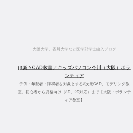
大阪大学、香川大学など医学部学士編入ブログ
jrt楽々CAD教室／キッズパソコン今川（大阪）ボラ
ンティア
子供・年配者・障碍者を対象とする3次元CAD、モデリング教
室。初心者から資格向け（3D、2D対応）まで【大阪・ボランテ
ィア教室】