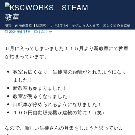
コ
マインクラフトコース９月開講！！生徒募集中
ン
遅くなりましたが新教室にてご挨拶
テ
堺市 南海高野線【初芝駅】より徒歩1分 子供から大人まで 楽しく始める教室
ン
2024年6月8日
お知らせ
ツ
へ
６月に入ってしまいました！！５月より新教室にて教室
移
が始まっています。
動
教室も広くなり 生徒間の距離がとれるようになり
ました！
新教室も始まりました！
教室が明るくなりました！
自転車が停められるようになりました！
１００円自動販売機が建物の前に！（笑）
なので、新しい生徒さんの募集をしようと思っていま