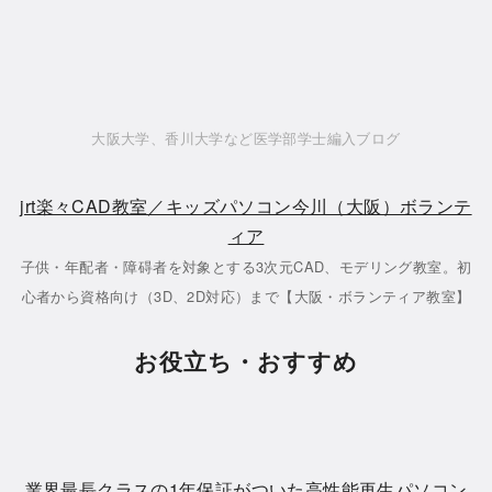
大阪大学、香川大学など医学部学士編入ブログ
jrt楽々CAD教室／キッズパソコン今川（大阪）ボランテ
ィア
子供・年配者・障碍者を対象とする3次元CAD、モデリング教室。初
心者から資格向け（3D、2D対応）まで【大阪・ボランティア教室】
お役立ち・おすすめ
業界最長クラスの1年保証がついた高性能再生パソコン